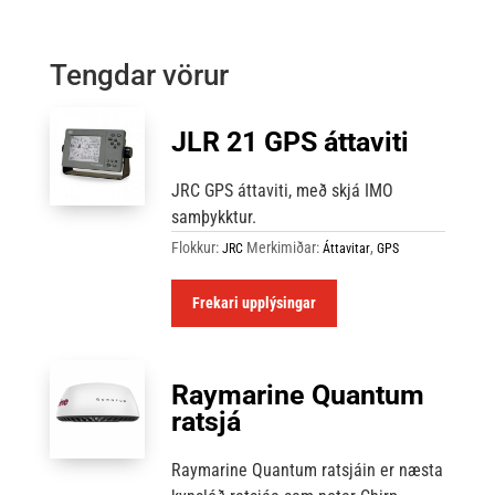
Tengdar vörur
JLR 21 GPS áttaviti
JRC GPS áttaviti, með skjá IMO
samþykktur.
Flokkur:
Merkimiðar:
,
JRC
Áttavitar
GPS
Frekari upplýsingar
Raymarine Quantum
ratsjá
Raymarine Quantum ratsjáin er næsta