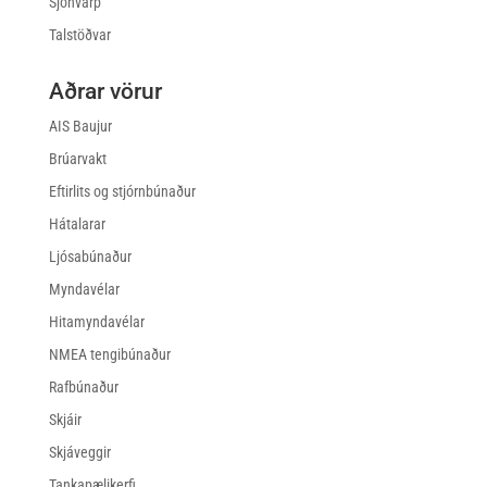
Sjónvarp
Talstöðvar
Aðrar vörur
AIS Baujur
Brúarvakt
Eftirlits og stjórnbúnaður
Hátalarar
Ljósabúnaður
Myndavélar
Hitamyndavélar
NMEA tengibúnaður
Rafbúnaður
Skjáir
Skjáveggir
Tankapælikerfi