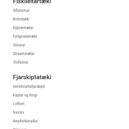
Fiskileitartæki
Aflanemar
Botnstykki
Dýptarmælar
Fjölgeislamælir
Sónarar
Straummælar
Trollsónar
Fjarskiptatæki
Gervihnattafjarskipti
Kaplar og tengi
Loftnet
Navtex
Neyðarbúnaður