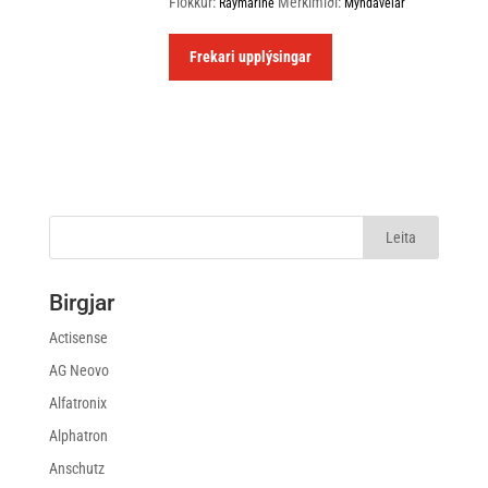
Flokkur:
Merkimiði:
Raymarine
Myndavélar
Frekari upplýsingar
Birgjar
Actisense
AG Neovo
Alfatronix
Alphatron
Anschutz