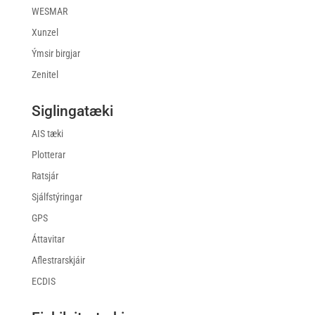
WESMAR
Xunzel
Ýmsir birgjar
Zenitel
Siglingatæki
AIS tæki
Plotterar
Ratsjár
Sjálfstýringar
GPS
Áttavitar
Aflestrarskjáir
ECDIS