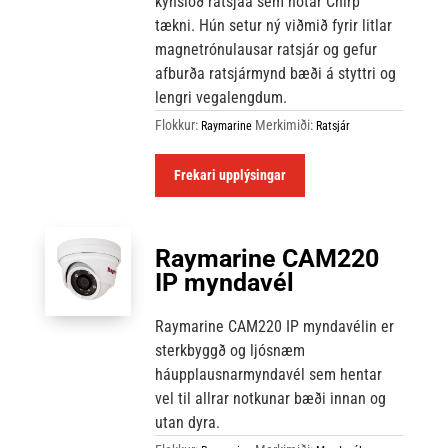
kynslóð ratsjáa sem notar Chirp
tækni. Hún setur ný viðmið fyrir litlar
magnetrónulausar ratsjár og gefur
afburða ratsjármynd bæði á styttri og
lengri vegalengdum.
Flokkur:
Merkimiði:
Raymarine
Ratsjár
Frekari upplýsingar
Raymarine CAM220
IP myndavél
Raymarine CAM220 IP myndavélin er
sterkbyggð og ljósnæm
háupplausnarmyndavél sem hentar
vel til allrar notkunar bæði innan og
utan dyra.