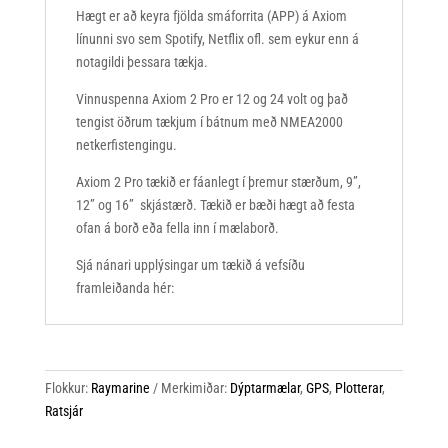
Hægt er að keyra fjölda smáforrita (APP) á Axiom
línunni svo sem Spotify, Netflix ofl. sem eykur enn á
notagildi þessara tækja.
Vinnuspenna Axiom 2 Pro er 12 og 24 volt og það
tengist öðrum tækjum í bátnum með NMEA2000
netkerfistengingu.
Axiom 2 Pro tækið er fáanlegt í þremur stærðum, 9”,
12” og 16” skjástærð. Tækið er bæði hægt að festa
ofan á borð eða fella inn í mælaborð.
Sjá nánari upplýsingar um tækið á vefsíðu
framleiðanda hér:
Flokkur:
Raymarine
Merkimiðar:
Dýptarmælar
,
GPS
,
Plotterar
,
Ratsjár