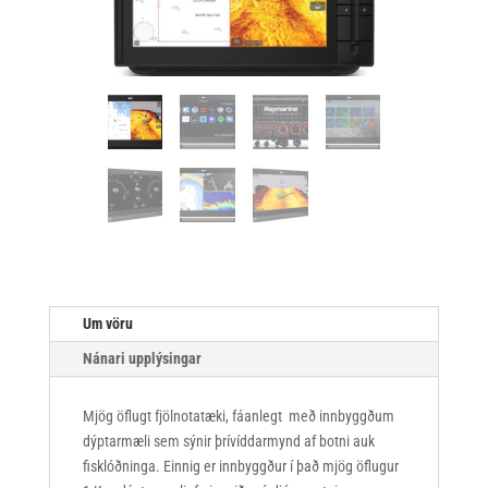
Um vöru
Nánari upplýsingar
Mjög öflugt fjölnotatæki, fáanlegt með innbyggðum
dýptarmæli sem sýnir þrívíddarmynd af botni auk
fisklóðninga. Einnig er innbyggður í það mjög öflugur