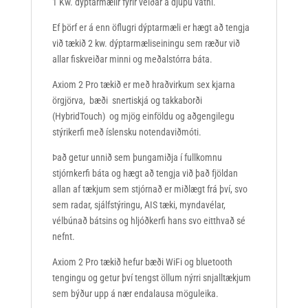
1 Kw. dýptarmælir fyrir veiðar á djúpu vatni.
Ef þörf er á enn öflugri dýptarmæli er hægt að tengja
við tækið 2 kw. dýptarmæliseiningu sem ræður við
allar fiskveiðar minni og meðalstórra báta.
Axiom 2 Pro tækið er með hraðvirkum sex kjarna
örgjörva, bæði snertiskjá og takkaborði
(HybridTouch) og mjög einföldu og aðgengilegu
stýrikerfi með íslensku notendaviðmóti.
Það getur unnið sem þungamiðja í fullkomnu
stjórnkerfi báta og hægt að tengja við það fjöldan
allan af tækjum sem stjórnað er miðlægt frá því, svo
sem radar, sjálfstýringu, AIS tæki, myndavélar,
vélbúnað bátsins og hljóðkerfi hans svo eitthvað sé
nefnt.
Axiom 2 Pro tækið hefur bæði WiFi og bluetooth
tengingu og getur því tengst öllum nýrri snjalltækjum
sem býður upp á nær endalausa möguleika.