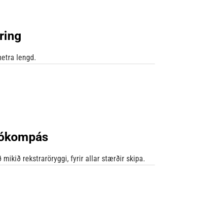
ring
metra lengd.
rókompás
ið rekstraröryggi, fyrir allar stærðir skipa.