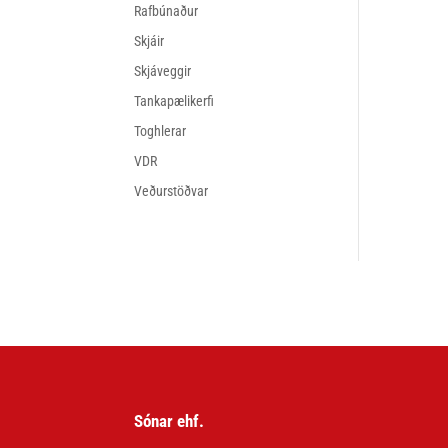
Rafbúnaður
Skjáir
Skjáveggir
Tankapælikerfi
Toghlerar
VDR
Veðurstöðvar
Sónar ehf.