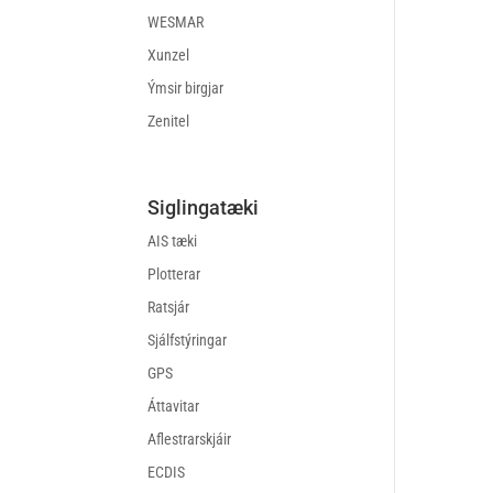
WESMAR
Xunzel
Ýmsir birgjar
Zenitel
Siglingatæki
AIS tæki
Plotterar
Ratsjár
Sjálfstýringar
GPS
Áttavitar
Aflestrarskjáir
ECDIS