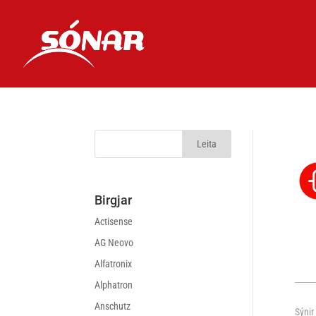
Birgjar
Actisense
AG Neovo
Alfatronix
Alphatron
Anschutz
Sýnir