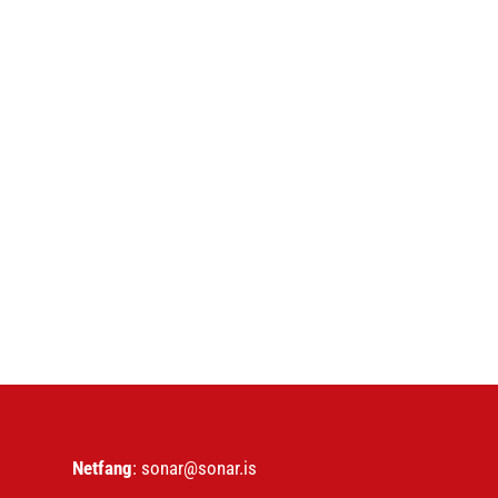
Netfang
: sonar@sonar.is