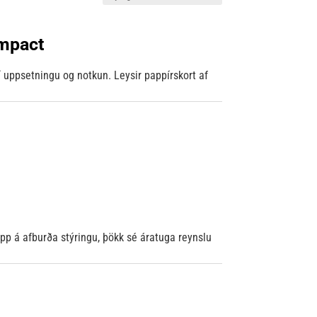
mpact
í uppsetningu og notkun. Leysir pappírskort af
upp á afburða stýringu, þökk sé áratuga reynslu