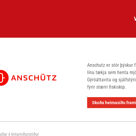
Anschutz er stór þýskur 
línu tækja sem henta mjög
Gýróáttavita og sjálfstý
fyrir stærri fiskiskip.
Skoða heimasíðu fram
 allar 4 leitarniðurstöður