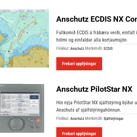
Anschutz ECDIS NX Co
Fullkomið ECDIS á frábæru verði, einfalt 
hólmi og einfaldar alla kortaumsjón.
Flokkur:
Merkimiði:
Anschutz
ECDIS
Frekari upplýsingar
Anschutz PilotStar NX
Hin nýja PilotStar NX sjálfstýring býður 
Anschuts af sjálfstýringahönnun.
Flokkur:
Merkimiði:
Anschutz
Sjálfstýringar
Frekari upplýsingar