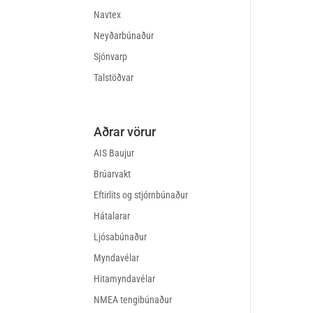
Navtex
Neyðarbúnaður
Sjónvarp
Talstöðvar
Aðrar vörur
AIS Baujur
Brúarvakt
Eftirlits og stjórnbúnaður
Hátalarar
Ljósabúnaður
Myndavélar
Hitamyndavélar
NMEA tengibúnaður