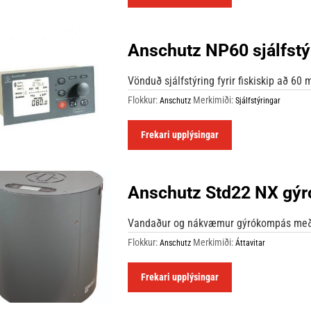
Anschutz NP60 sjálfstý
Vönduð sjálfstýring fyrir fiskiskip að 60 
Flokkur:
Merkimiði:
Anschutz
Sjálfstýringar
Frekari upplýsingar
Anschutz Std22 NX gý
Vandaður og nákvæmur gýrókompás með mik
Flokkur:
Merkimiði:
Anschutz
Áttavitar
Frekari upplýsingar