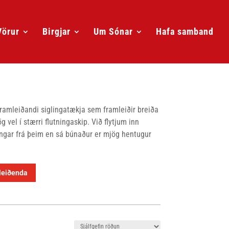
Vörur
Birgjar
Um Sónar
Hafa samband
framleiðandi siglingatækja sem framleiðir breiða
 vel í stærri flutningaskip. Við flytjum inn
ringar frá þeim en sá búnaður er mjög hentugur
leiðenda