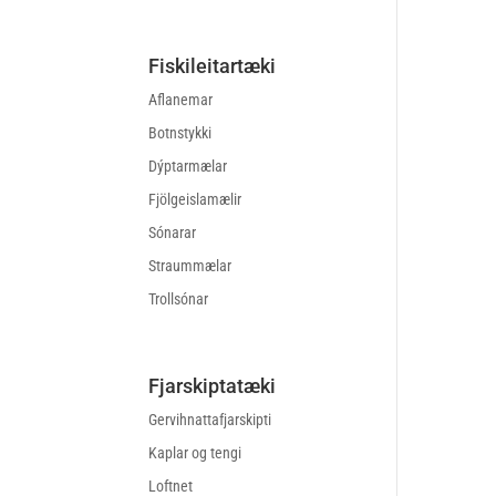
Fiskileitartæki
Aflanemar
Botnstykki
Dýptarmælar
Fjölgeislamælir
Sónarar
Straummælar
Trollsónar
Fjarskiptatæki
Gervihnattafjarskipti
Kaplar og tengi
Loftnet