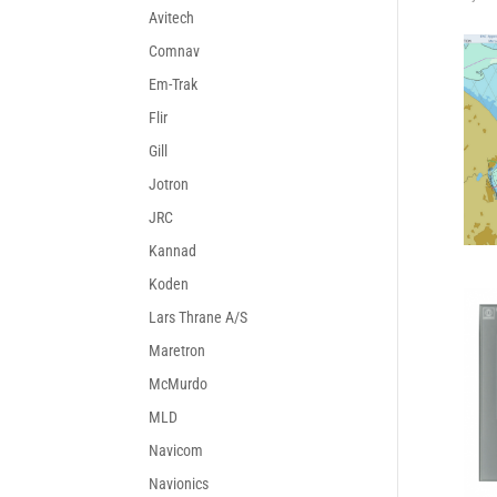
Avitech
Comnav
Em-Trak
Flir
Gill
Jotron
JRC
Kannad
Koden
Lars Thrane A/S
Maretron
McMurdo
MLD
Navicom
Navionics