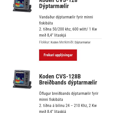
Dýptarmælir
Vandaður dýptarmælir fyrir minni
fiskibáta
2. tíðna 50/200 khz, 600 wött/ 1 Kw
með 8,4″ litaskjá
Flokkur:
Merkimiði:
Koden
Dýptarmælar
Frekari upplýsingar
Koden CVS-128B
Breiðbands dýptarmælir
Öflugur breiðbands dýptarmælir fyrir
minni fiskibáta
2. tíðna á bilinu 24 – 210 Khz, 2 Kw
með 8,4″ litaskjá