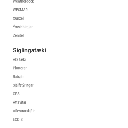
Weatherdock
WESMAR
Xunzel
Ýmsir birgjar
Zenitel
Siglingatæki
AIS tæki
Plotterar
Ratsjár
Sjálfstýringar
GPS
Áttavitar
Aflestrarskjáir
ECDIS