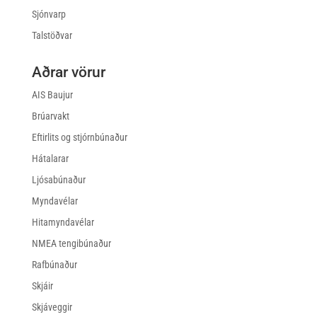
Sjónvarp
Talstöðvar
Aðrar vörur
AIS Baujur
Brúarvakt
Eftirlits og stjórnbúnaður
Hátalarar
Ljósabúnaður
Myndavélar
Hitamyndavélar
NMEA tengibúnaður
Rafbúnaður
Skjáir
Skjáveggir