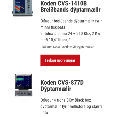
Koden CVS-1410B
Breiðbands dýptarmælir
Öflugur breiðbands dýptarmælir fyrir
minni fiskibáta
2. tíðna á bilinu 24 – 210 Khz, 2 Kw
með 10,4″ litaskjá
Flokkur:
Merkimiði:
Koden
Dýptarmælar
Frekari upplýsingar
Koden CVS-877D
Dýptarmælir
Öflugur 4 tíðna 3Kw Black box
dýptarmælir fyrir millistóra og stærri
báta.