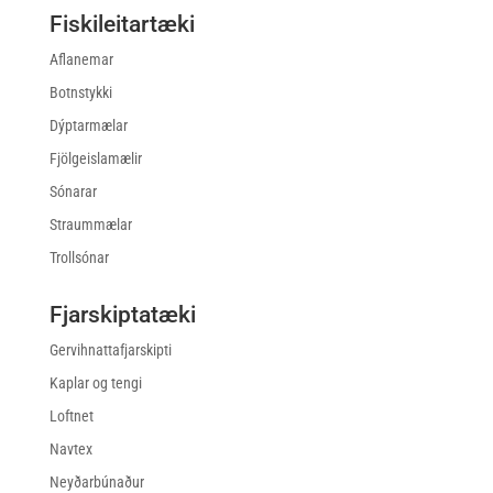
Fiskileitartæki
Aflanemar
Botnstykki
Dýptarmælar
Fjölgeislamælir
Sónarar
Straummælar
Trollsónar
Fjarskiptatæki
Gervihnattafjarskipti
Kaplar og tengi
Loftnet
Navtex
Neyðarbúnaður