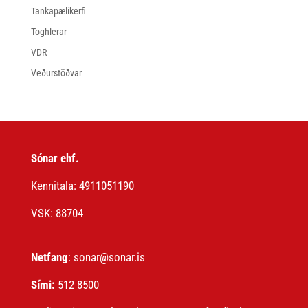
Tankapælikerfi
Toghlerar
VDR
Veðurstöðvar
Sónar ehf.
Kennitala: 4911051190
VSK: 88704
Netfang
: sonar@sonar.is
Sími:
512 8500