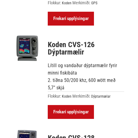
Flokkur:
Merkimiði:
Koden
GPS
Frekari upplýsingar
Koden CVS-126
Dýptarmælir
Lítill og vandaður dýptarmælir fyrir
minni fiskibáta
2. tíðna 50/200 khz, 600 wött með
5,7″ skjá
Flokkur:
Merkimiði:
Koden
Dýptarmælar
Frekari upplýsingar
Koden CVS-128