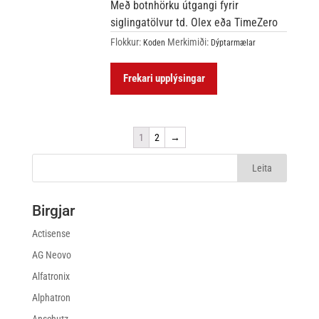
Með botnhörku útgangi fyrir
siglingatölvur td. Olex eða TimeZero
Flokkur:
Merkimiði:
Koden
Dýptarmælar
Frekari upplýsingar
1
2
→
Birgjar
Actisense
AG Neovo
Alfatronix
Alphatron
Anschutz