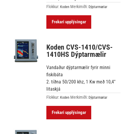
Flokkur:
Merkimiði:
Koden
Dýptarmælar
Frekari upplýsingar
Koden CVS-1410/CVS-
1410HS Dýptarmælir
Vandaður dýptarmælir fyrir minni
fiskibáta
2. tíðna 50/200 khz, 1 Kw með 10,4″
litaskjá
Flokkur:
Merkimiði:
Koden
Dýptarmælar
Frekari upplýsingar