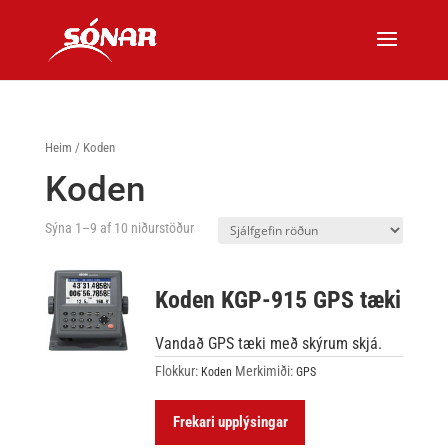
Heim
/ Koden
Koden
Sýna 1–9 af 10 niðurstöður
Koden KGP-915 GPS tæki
Vandað GPS tæki með skýrum skjá.
Flokkur:
Merkimiði:
Koden
GPS
Frekari upplýsingar