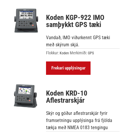
Koden KGP-922 IMO
samþykkt GPS tæki
Vandað, IMO viðurkennt GPS tæki
með skýrum skjá.
Flokkur:
Merkimiði:
Koden
GPS
Frekari upplýsingar
Koden KRD-10
Aflestrarskjár
Skýr og góður aflestrarskjár fyrir
framsetningu upplýsinga frá fjölda
tækja með NMEA 0183 tengingu