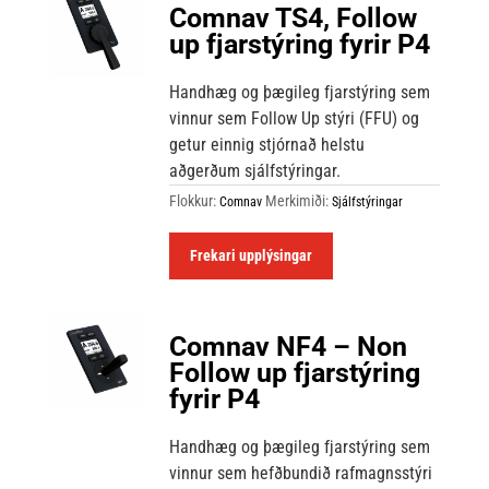
Comnav TS4, Follow
up fjarstýring fyrir P4
Handhæg og þægileg fjarstýring sem
vinnur sem Follow Up stýri (FFU) og
getur einnig stjórnað helstu
aðgerðum sjálfstýringar.
Flokkur:
Merkimiði:
Comnav
Sjálfstýringar
Frekari upplýsingar
Comnav NF4 – Non
Follow up fjarstýring
fyrir P4
Handhæg og þægileg fjarstýring sem
vinnur sem hefðbundið rafmagnsstýri