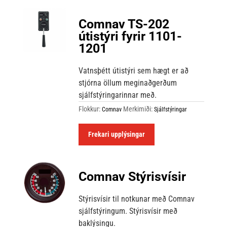
Comnav TS-202
útistýri fyrir 1101-
1201
Vatnsþétt útistýri sem hægt er að
stjórna öllum meginaðgerðum
sjálfstýringarinnar með.
Flokkur:
Merkimiði:
Comnav
Sjálfstýringar
Frekari upplýsingar
Comnav Stýrisvísir
Stýrisvísir til notkunar með Comnav
sjálfstýringum. Stýrisvísir með
baklýsingu.