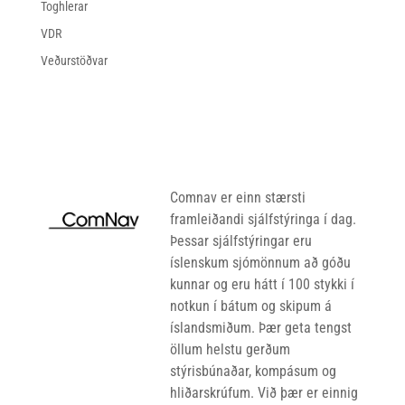
Toghlerar
VDR
Veðurstöðvar
Comnav er einn stærsti
framleiðandi sjálfstýringa í dag.
Þessar sjálfstýringar eru
íslenskum sjómönnum að góðu
kunnar og eru hátt í 100 stykki í
notkun í bátum og skipum á
íslandsmiðum. Þær geta tengst
öllum helstu gerðum
stýrisbúnaðar, kompásum og
hliðarskrúfum. Við þær er einnig