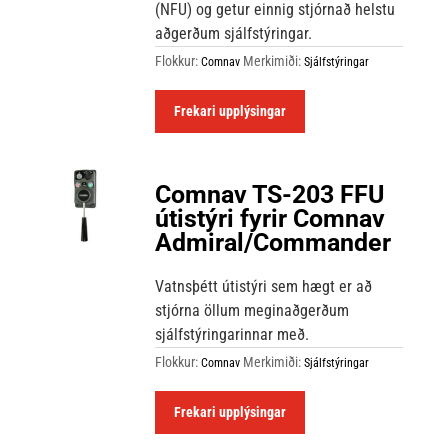
(NFU) og getur einnig stjórnað helstu
aðgerðum sjálfstýringar.
Flokkur:
Merkimiði:
Comnav
Sjálfstýringar
Frekari upplýsingar
Comnav TS-203 FFU
útistýri fyrir Comnav
Admiral/Commander
Vatnsþétt útistýri sem hægt er að
stjórna öllum meginaðgerðum
sjálfstýringarinnar með.
Flokkur:
Merkimiði:
Comnav
Sjálfstýringar
Frekari upplýsingar