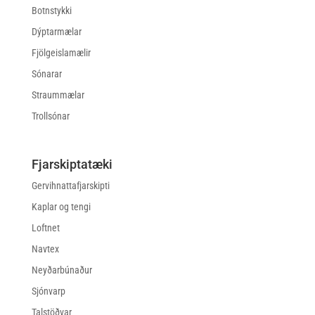
Botnstykki
Dýptarmælar
Fjölgeislamælir
Sónarar
Straummælar
Trollsónar
Fjarskiptatæki
Gervihnattafjarskipti
Kaplar og tengi
Loftnet
Navtex
Neyðarbúnaður
Sjónvarp
Talstöðvar