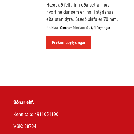
Hægt að fella inn eða setja í hús
hvort heldur sem er inni í stýrishúsi
eða utan dyra. Stærð skífu er 70 mm.
Flokkur:
Merkimiði:
Comnav
Sjálfstýringar
Frekari upplýsingar
Sónar ehf.
Kennitala: 4911051190
VSK: 88704