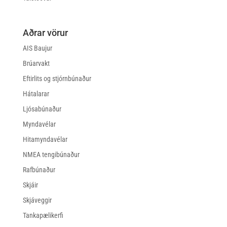
Aðrar vörur
AIS Baujur
Brúarvakt
Eftirlits og stjórnbúnaður
Hátalarar
Ljósabúnaður
Myndavélar
Hitamyndavélar
NMEA tengibúnaður
Rafbúnaður
Skjáir
Skjáveggir
Tankapælikerfi