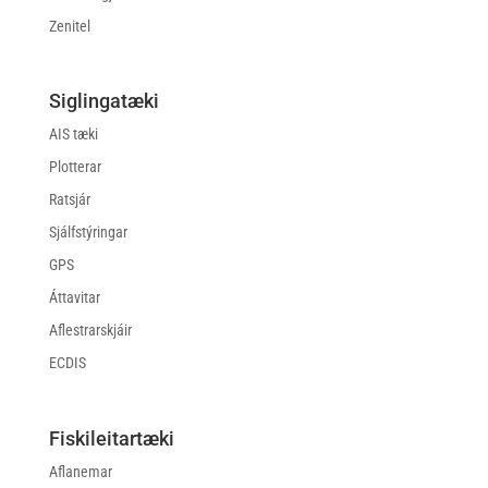
Zenitel
Siglingatæki
AIS tæki
Plotterar
Ratsjár
Sjálfstýringar
GPS
Áttavitar
Aflestrarskjáir
ECDIS
Fiskileitartæki
Aflanemar