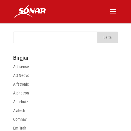
Birgjar
Actisense
AG Neovo
Alfatronix
Alphatron
Anschutz
Avitech
Comnav
Em-Trak