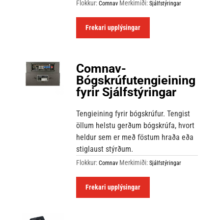
Flokkur:
Merkimiði:
Comnav
Sjálfstýringar
Frekari upplýsingar
Comnav-
Bógskrúfutengieining
fyrir Sjálfstýringar
Tengieining fyrir bógskrúfur. Tengist
öllum helstu gerðum bógskrúfa, hvort
heldur sem er með föstum hraða eða
stiglaust stýrðum.
Flokkur:
Merkimiði:
Comnav
Sjálfstýringar
Frekari upplýsingar