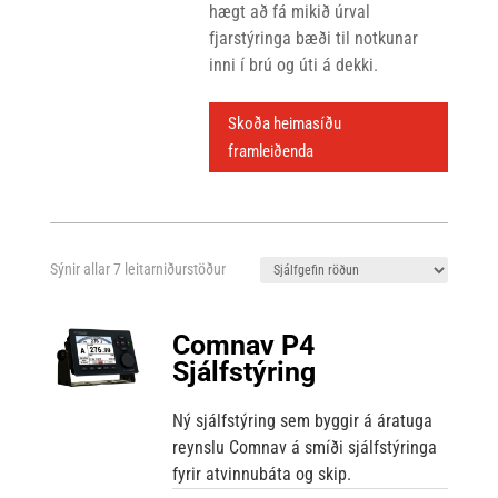
hægt að fá mikið úrval
fjarstýringa bæði til notkunar
inni í brú og úti á dekki.
Skoða heimasíðu
framleiðenda
Sýnir allar 7 leitarniðurstöður
Comnav P4
Sjálfstýring
Ný sjálfstýring sem byggir á áratuga
reynslu Comnav á smíði sjálfstýringa
fyrir atvinnubáta og skip.