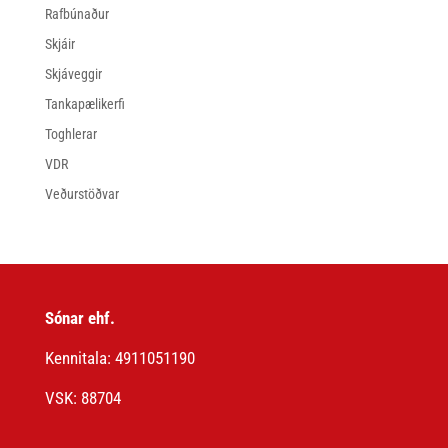
Rafbúnaður
Skjáir
Skjáveggir
Tankapælikerfi
Toghlerar
VDR
Veðurstöðvar
Sónar ehf.
Kennitala: 4911051190
VSK: 88704