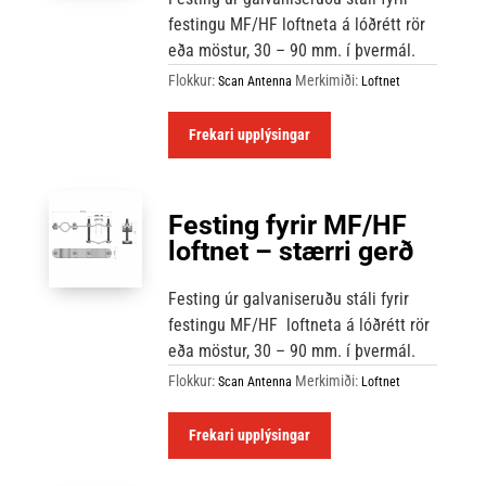
festingu MF/HF
loftneta á lóðrétt rör
eða möstur, 30 – 90 mm.
í þvermál.
Flokkur:
Merkimiði:
Scan Antenna
Loftnet
Frekari upplýsingar
Festing fyrir MF/HF
loftnet – stærri gerð
Festing úr galvaniseruðu stáli fyrir
festingu MF/HF
loftneta á lóðrétt rör
eða möstur, 30 – 90 mm. í þvermál.
Flokkur:
Merkimiði:
Scan Antenna
Loftnet
Frekari upplýsingar