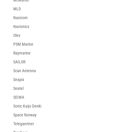
McMurdo
MLD
Navicom
Navionics
Olex
PSM Marine
Raymarine
SAILOR
Scan Antenna
Seapix
Seatel
SEIWA
Sonic Kaijo Denki
Space Norway
Telegaertner