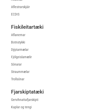
Aflestrarskjáir
ECDIS
Fiskileitartæki
Aflanemar
Botnstykki
Dýptarmælar
Fjölgeislamælir
Sónarar
Straummælar
Trollsónar
Fjarskiptatæki
Gervihnattafjarskipti
Kaplar og tengi