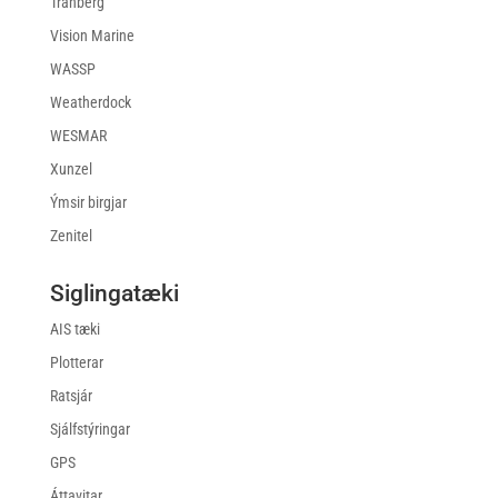
Tranberg
Vision Marine
WASSP
Weatherdock
WESMAR
Xunzel
Ýmsir birgjar
Zenitel
Siglingatæki
AIS tæki
Plotterar
Ratsjár
Sjálfstýringar
GPS
Áttavitar