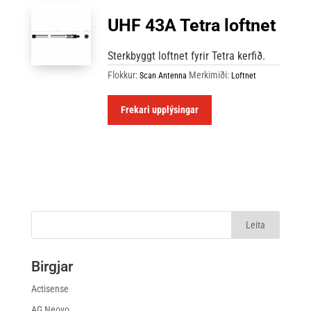
UHF 43A Tetra loftnet
Sterkbyggt loftnet fyrir Tetra kerfið.
Flokkur:
Merkimiði:
Scan Antenna
Loftnet
Frekari upplýsingar
Birgjar
Actisense
AG Neovo