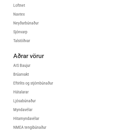
Loftnet
Navtex
Neyðarbúnaður
Sjónvarp
Talstöðvar
Aðrar vörur
AIS Baujur
Brúarvakt
Eftirlits og stjórnbúnaður
Hátalarar
Ljósabúnaður
Myndavélar
Hitamyndavélar
NMEA tengibúnaður