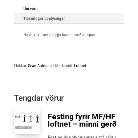
Um vöru
Tæknilegar upplýsingar
Navtex
loftnet þriggja banda með magnara.
Flokkur:
Scan Antenna
Merkimiði:
Loftnet
Tengdar vörur
Festing fyrir MF/HF
loftnet – minni gerð
Festing úr galvaniseruðu stáli fyrir