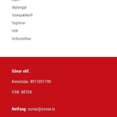
Skjáveggir
Tankapælikerfi
Toghlerar
VDR
Veðurstöðvar
Sónar ehf.
Kennitala: 4911051190
VSK: 88704
Netfang
: sonar@sonar.is