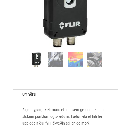
Um vöru
Alger nýjung í vélarrúmseftirliti sem getur mælt hita á
stökum punktum og svæðum. Lætur vita ef hiti fer
upp eða niður fyrir ákveðin stillanleg mörk.