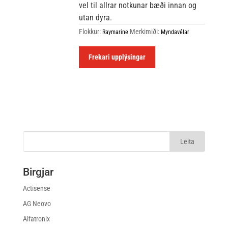
vel til allrar notkunar bæði innan og
utan dyra.
Flokkur:
Merkimiði:
Raymarine
Myndavélar
Frekari upplýsingar
Birgjar
Actisense
AG Neovo
Alfatronix