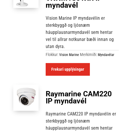
myndavél
Vision Marine IP myndavélin er
sterkbyggð og ljósnæm
háupplausnarmyndavél sem hentar
vel til allrar notkunar bæði innan og
utan dyra.
Flokkur:
Merkimiði:
Vision Marine
Myndavélar
Frekari upplýsingar
Raymarine CAM220
IP myndavél
Raymarine CAM220 IP myndavélin er
sterkbyggð og ljósnæm
háupplausnarmyndavél sem hentar