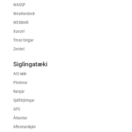
WASSP
Weatherdock
WESMAR
Xunzel
Ýmsir birgjar
Zenitel
Siglingatæki
AIS tæki
Plotterar
Ratsjár
Sjálfstýringar
GPS
Áttavitar
Aflestrarskjáir