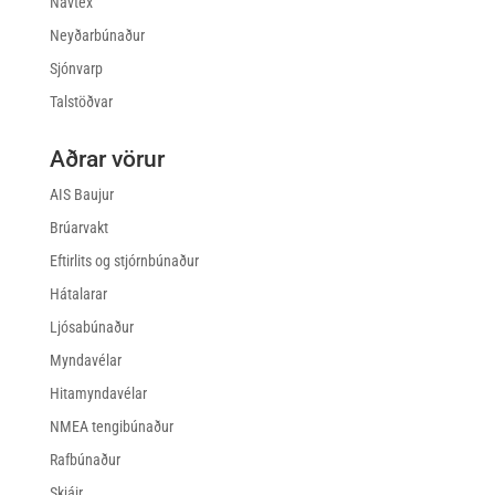
Navtex
Neyðarbúnaður
Sjónvarp
Talstöðvar
Aðrar vörur
AIS Baujur
Brúarvakt
Eftirlits og stjórnbúnaður
Hátalarar
Ljósabúnaður
Myndavélar
Hitamyndavélar
NMEA tengibúnaður
Rafbúnaður
Skjáir