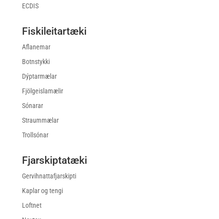
ECDIS
Fiskileitartæki
Aflanemar
Botnstykki
Dýptarmælar
Fjölgeislamælir
Sónarar
Straummælar
Trollsónar
Fjarskiptatæki
Gervihnattafjarskipti
Kaplar og tengi
Loftnet