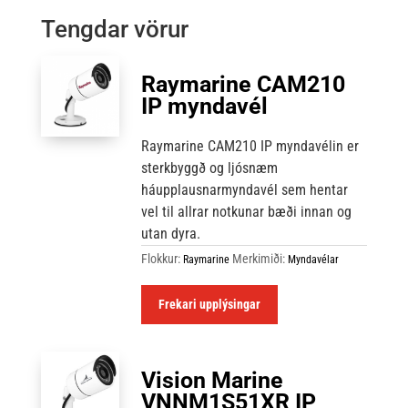
Tengdar vörur
Raymarine CAM210
IP myndavél
Raymarine CAM210 IP myndavélin er
sterkbyggð og ljósnæm
háupplausnarmyndavél sem hentar
vel til allrar notkunar bæði innan og
utan dyra.
Flokkur:
Merkimiði:
Raymarine
Myndavélar
Frekari upplýsingar
Vision Marine
VNNM1S51XR IP