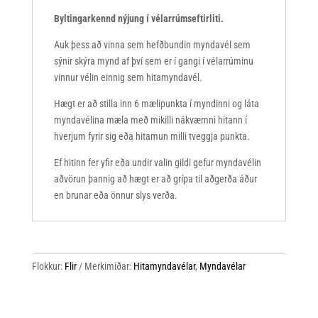
Byltingarkennd nýjung í vélarrúmseftirliti.
Auk þess að vinna sem hefðbundin myndavél sem
sýnir skýra mynd af því sem er í gangi í vélarrúminu
vinnur vélin einnig sem hitamyndavél.
Hægt er að stilla inn 6 mælipunkta í myndinni og láta
myndavélina mæla með mikilli nákvæmni hitann í
hverjum fyrir sig eða hitamun milli tveggja punkta.
Ef hitinn fer yfir eða undir valin gildi gefur myndavélin
aðvörun þannig að hægt er að grípa til aðgerða áður
en brunar eða önnur slys verða.
Flokkur:
Flir
Merkimiðar:
Hitamyndavélar
,
Myndavélar