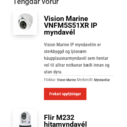
Tengdar vörur
Vision Marine
VNFM5S51XR IP
myndavél
Vision Marine IP myndavélin er
sterkbyggð og ljósnæm
háupplausnarmyndavél sem hentar
vel til allrar notkunar bæði innan og
utan dyra.
Flokkur:
Merkimiði:
Vision Marine
Myndavélar
Frekari upplýsingar
Flir M232
hitamyndavél