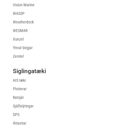
Vision Marine
WASSP
Weatherdock
WESMAR
Xunzel
Ýmsir birgjar
Zenitel
Siglingatæki
AIS tæki
Plotterar
Ratsjár
Sjálfstýringar
GPS
Áttavitar