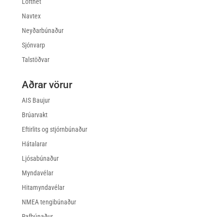
Loftnet
Navtex
Neyðarbúnaður
Sjónvarp
Talstöðvar
Aðrar vörur
AIS Baujur
Brúarvakt
Eftirlits og stjórnbúnaður
Hátalarar
Ljósabúnaður
Myndavélar
Hitamyndavélar
NMEA tengibúnaður
Rafbúnaður