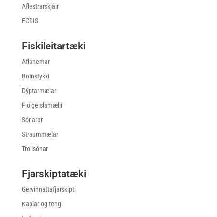
Aflestrarskjáir
ECDIS
Fiskileitartæki
Aflanemar
Botnstykki
Dýptarmælar
Fjölgeislamælir
Sónarar
Straummælar
Trollsónar
Fjarskiptatæki
Gervihnattafjarskipti
Kaplar og tengi