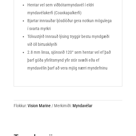
Hentar vel sem viðbótarmyndavél í eldri
myndavélakerfi (Coaxkapalkerfi)
Bjartar innrauðar ljósdíóður gera notkun mögulega
í svarta myrkri
Tölvustýrð Innrauð lýsing tryggir bestu myndgæði
við öll birtuskilyrði
2.8 mm linsa, sjónsvið 120° sem hentar vel ef það
þarf góða yfirlitsmynd yfir stór svæði eða ef
myndavélin þarf að vera mjög nærri myndefninu
Flokkur:
Vision Marine
Merkimiði:
Myndavélar