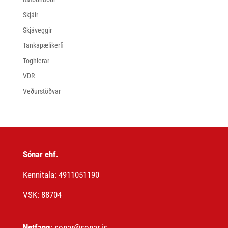
Skjáir
Skjáveggir
Tankapælikerfi
Toghlerar
VDR
Veðurstöðvar
Sónar ehf.
Kennitala: 4911051190
VSK: 88704
Netfang
: sonar@sonar.is