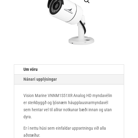
Um vöru
Nánari upplýsingar
Vision Marine
VNNM1S51XR Analog HD myndavél
in
er sterkbyggð og ljósnæm háupplausnarmyndavél
sem hentar vel til allrar notkunar bæði innan og utan
dyra.
Er í nettu húsi sem einfaldar uppsetningu við alla
aðstæður.