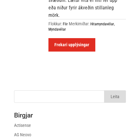
svæðum. Lætur vita ef hiti fer upp
eða niður fyrir ákveðin stillanleg
mörk.
Flokkur:
Merkimiðar:
,
Flir
Hitamyndavélar
Myndavélar
Frekari upplýsingar
Birgjar
Actisense
AG Neovo