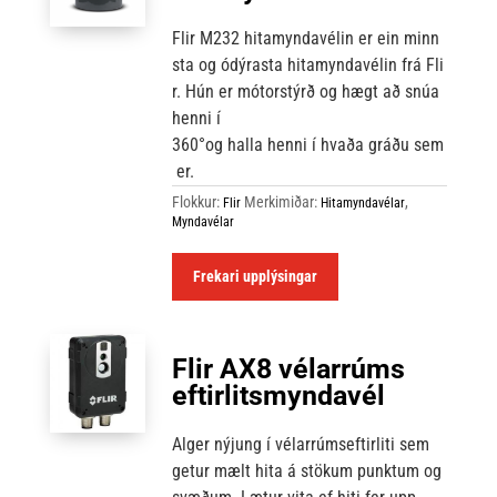
Flir
M232
hitamyndavélin
er
ein
minn
sta
og
ódýrasta
hitamyndavélin
frá
Fli
r
.
Hún
er
mótorstýrð
og
hægt
að
snúa
henni
í
360°og
halla
henni
í
hvaða
gráðu
sem
er
.
Flokkur:
Merkimiðar:
,
Flir
Hitamyndavélar
Myndavélar
Frekari upplýsingar
Flir AX8 vélarrúms
eftirlitsmyndavél
Alger nýjung í vélarrúmseftirliti sem
getur mælt hita á stökum punktum og