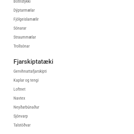
Botnstykki
Dýptarmælar
Fjölgeislamælir
Sónarar
Straummælar
Trollsónar
Fjarskiptatæki
Gervihnattafjarskipti
Kaplar og tengi
Loftnet
Navtex
Neyðarbúnaður
Sjónvarp
Talstöðvar