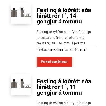
Festing á lóðrétt eða
lárétt rör 1”, 14
gengjur á tommu
Festing úr ryðfríu stáli fyrir festingu
loftneta á lóðrétt rör eða lárétt
rekkverk, 30 – 60 mm.
í þvermál.
Flokkur:
Merkimiði:
Scan Antenna
Loftnet
Frekari upplýsingar
Festing á lóðrétt eða
lárétt rör 1”, 11
gengjur á tommu
Festing úr ryðfríu stáli fyrir festingu