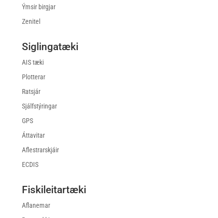
Ýmsir birgjar
Zenitel
Siglingatæki
AIS tæki
Plotterar
Ratsjár
Sjálfstýringar
GPS
Áttavitar
Aflestrarskjáir
ECDIS
Fiskileitartæki
Aflanemar