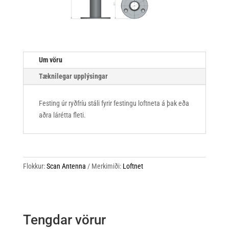
Um vöru
Tæknilegar upplýsingar
Festing úr ryðfríu stáli fyrir festingu loftneta á þak eða
aðra lárétta fleti.
Flokkur:
Scan Antenna
Merkimiði:
Loftnet
Tengdar vörur