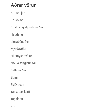
Aðrar vörur
AIS Baujur
Brúarvakt
Eftirlits og stjórnbúnaður
Hátalarar
Ljósabúnaður
Myndavélar
Hitamyndavélar
NMEA tengibúnaður
Rafbúnaður
Skjáir
Skjáveggir
Tankapælikerfi
Toghlerar
VDR