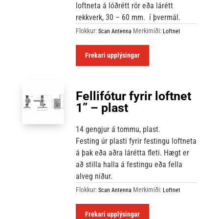
loftneta á lóðrétt rör eða lárétt
rekkverk, 30 – 60 mm.
í þvermál.
Flokkur:
Merkimiði:
Scan Antenna
Loftnet
Frekari upplýsingar
Fellifótur fyrir loftnet
1” – plast
14 gengjur á tommu, plast.
Festing úr plasti fyrir festingu loftneta
á þak eða aðra lárétta fleti. Hægt er
að stilla halla á festingu eða fella
alveg niður.
Flokkur:
Merkimiði:
Scan Antenna
Loftnet
Frekari upplýsingar