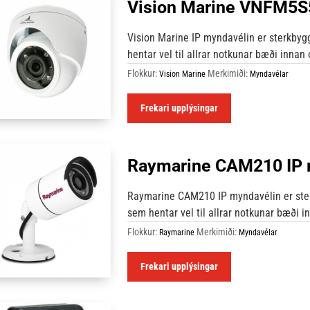
Vision Marine VNFM5S
Vision Marine IP myndavélin er sterkb
hentar vel til allrar notkunar bæði innan
Flokkur:
Merkimiði:
Vision Marine
Myndavélar
Frekari upplýsingar
Raymarine CAM210 IP
Raymarine CAM210 IP myndavélin er st
sem hentar vel til allrar notkunar bæði i
Flokkur:
Merkimiði:
Raymarine
Myndavélar
Frekari upplýsingar