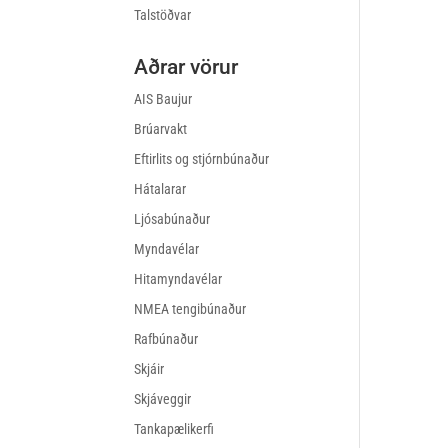
Talstöðvar
Aðrar vörur
AIS Baujur
Brúarvakt
Eftirlits og stjórnbúnaður
Hátalarar
Ljósabúnaður
Myndavélar
Hitamyndavélar
NMEA tengibúnaður
Rafbúnaður
Skjáir
Skjáveggir
Tankapælikerfi