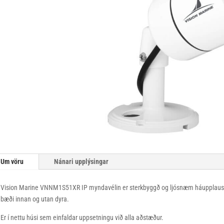
Um vöru
Nánari upplýsingar
Vision Marine
VNNM1S51XR
IP myndavélin er sterkbyggð og ljósnæm háupplausn
bæði innan og utan dyra.
Er í nettu húsi sem einfaldar uppsetningu við alla aðstæður.