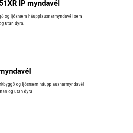
51XR IP myndavél
yggð og ljósnæm háupplausnarmyndavél sem
 og utan dyra.
 myndavél
erkbyggð og ljósnæm háupplausnarmyndavél
nnan og utan dyra.