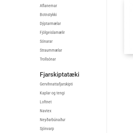
Aflanemar
Botnstykki
Dýptarmælar
Fjölgeislamælir
Sónarar
Straummælar
Trollsónar
Fjarskiptatæki
Gervihnattafjarskipti
Kaplar og tengi
Loftnet
Navtex
Neyðarbúnaður
Sjónvarp