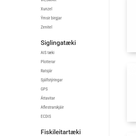
Xunzel
Ýmsir birgjar
Zenitel
Siglingatæki
AIS tæki
Plotterar
Ratsjár
Sjálfstýringar
GPS
Áttavitar
Aflestrarskjáir
ECDIS
Fiskileitartæki