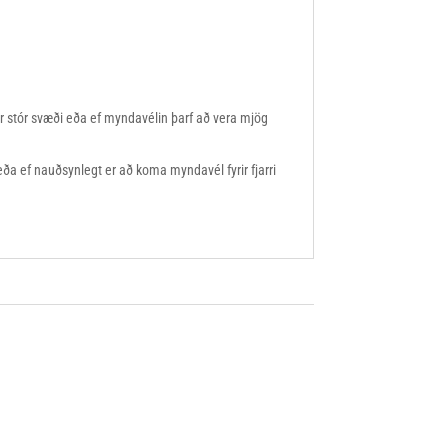
ir stór svæði eða ef myndavélin þarf að vera mjög
ða ef nauðsynlegt er að koma myndavél fyrir fjarri