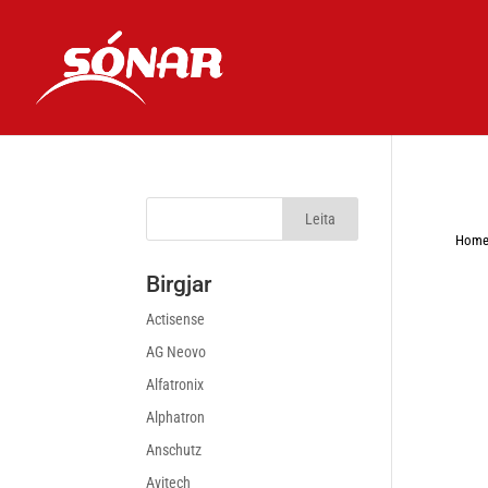
Hom
Birgjar
Actisense
AG Neovo
Alfatronix
Alphatron
Anschutz
Avitech