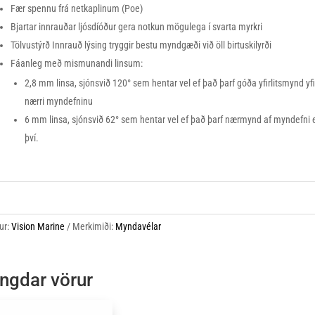
Fær spennu frá netkaplinum (Poe)
Bjartar innrauðar ljósdíóður gera notkun mögulega í svarta myrkri
Tölvustýrð Innrauð lýsing tryggir bestu myndgæði við öll birtuskilyrði
Fáanleg með mismunandi linsum:
2,8 mm linsa, sjónsvið 120° sem hentar vel ef það þarf góða yfirlitsmynd yf
nærri myndefninu
6 mm linsa, sjónsvið 62° sem hentar vel ef það þarf nærmynd af myndefni e
því.
ur:
Vision Marine
Merkimiði:
Myndavélar
ngdar vörur