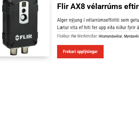
Flir AX8 vélarrúms efti
Alger nýjung í vélarrúmseftirliti sem g
Lætur vita ef hiti fer upp eða niður fyrir
Flokkur:
Merkimiðar:
,
Flir
Hitamyndavélar
Myndavél
Frekari upplýsingar