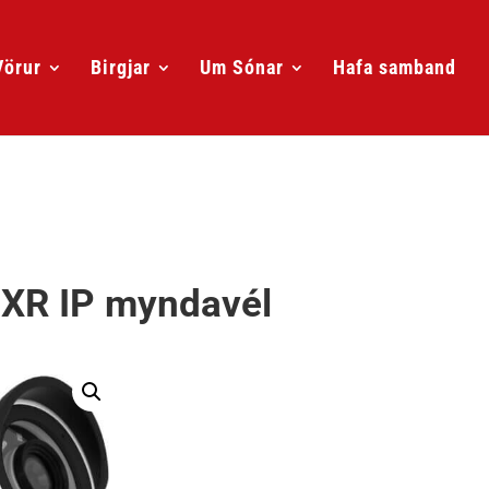
Vörur
Birgjar
Um Sónar
Hafa samband
XR IP myndavél