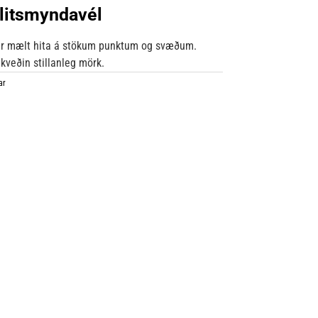
rlitsmyndavél
etur mælt hita á stökum punktum og svæðum.
 ákveðin stillanleg mörk.
ar